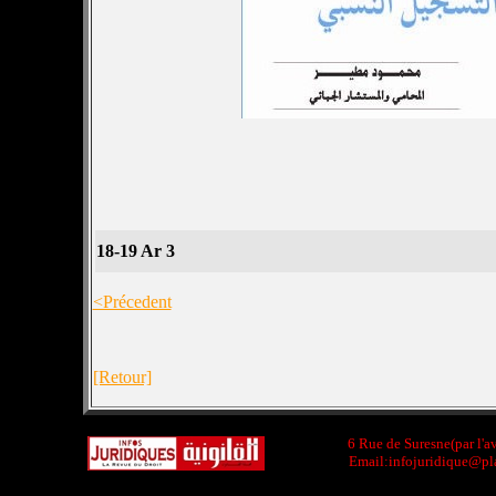
18-19 Ar 3
<Précedent
[Retour]
6 Rue de Suresne(par l'a
Email:infojuridique@pla