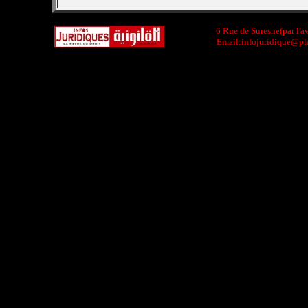
6 Rue de Suresne(par l'a
Email:infojuridique@pla